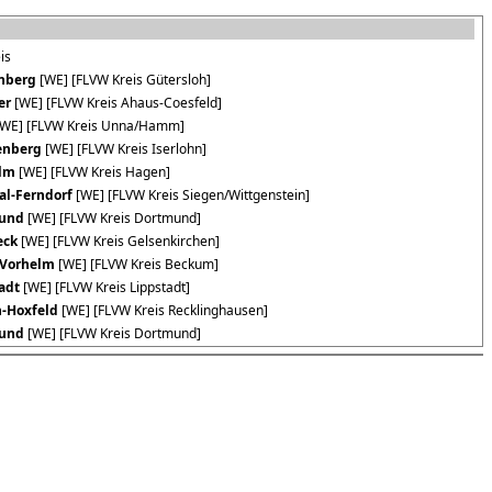
is
nberg
[WE] [FLVW Kreis Gütersloh]
er
[WE] [FLVW Kreis Ahaus-Coesfeld]
WE] [FLVW Kreis Unna/Hamm]
enberg
[WE] [FLVW Kreis Iserlohn]
lm
[WE] [FLVW Kreis Hagen]
al-Ferndorf
[WE] [FLVW Kreis Siegen/Wittgenstein]
und
[WE] [FLVW Kreis Dortmund]
eck
[WE] [FLVW Kreis Gelsenkirchen]
-Vorhelm
[WE] [FLVW Kreis Beckum]
adt
[WE] [FLVW Kreis Lippstadt]
-Hoxfeld
[WE] [FLVW Kreis Recklinghausen]
und
[WE] [FLVW Kreis Dortmund]