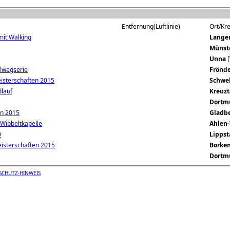
Entfernung(Luftlinie)
Ort/Kre
mit Walking
Lange
Münst
Unna
[
llwegserie
Frönd
isterschaften 2015
Schwe
dlauf
Kreuzt
Dortm
en 2015
Gladb
 Wibbeltkapelle
Ahlen
0
Lippst
eisterschaften 2015
Borken
Dortm
SCHUTZ-HINWEIS