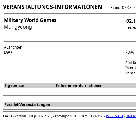
VERANSTALTUNGS-INFORMATIONEN
Stand: 07.08.202
Military World Games
02.
Mungyeong
Freit
Ausrichter:
IAAF
FLVW-
Süd-K
Intern
Veran
Ergebnisse
Teilnehmerinformationen
Parallel-Veranstaltungen
DIALOG Version 3.80 [03.06.2025] - Copyright ©1998-2025, FLVW e.V. -
IMPRESSUM
-
DATEN