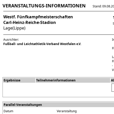
VERANSTALTUNGS-INFORMATIONEN
Stand: 09.08.202
Westf. Fünfkampfmeisterschaften
Carl-Heinz-Reiche-Stadion
Lage(Lippe)
Ausrichter:
I
Fußball- und Leichtathletik-Verband Westfalen e.V.
F
L
F
-
V
Ergebnisse
Teilnehmerinformationen
A
Parallel-Veranstaltungen
Datum
Veranstaltung