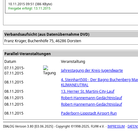
10.11.2015 09:51 (386 KByte)
Freigabe erfolgt: 13.11.2015
Verbandsaufsicht (aus Datenübernahme DVD)
Franz Krüger, Buchenhöfe 75, 46286 Dorsten
Parallel-Veranstaltungen
Datum
Veranstaltung
07.11.2015-
Jahrestagung der Kreis-Jugendwarte
07.11.2015
4. Steinhart500 - Der Bagno Buchenberg Mar
08.11.2015
KLIMANEUTRAL
08.11.2015
13. Herner St. Martini-City-Lauf
08.11.2015
Robert-Hannemann-Gedächtnislauf
08.11.2015
Robert-Hannemann-Gedächtnislauf
08.11.2015
Paderborn-Lippstadt Airport-Run
DIALOG Version 3.80 [03.06.2025] - Copyright ©1998-2025, FLVW e.V. -
IMPRESSUM
-
DATEN