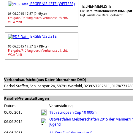
ERGEBNISLISTE (WEITERE)
TEILNEHMERLISTE
Die Datei
teilnehmerliste10666.pdf
06.06.2015 17:57 (9 KByte)
Ggf. wurde die Datei gelöscht.
Freigabe/Prüfung durch Verbandsaufsicht,
VKLA fehlt
ERGEBNISLISTE
06.06.2015 17:57 (27 KByte)
Freigabe/Prüfung durch Verbandsaufsicht,
VKLA fehlt
Verbandsaufsicht (aus Datenübernahme DVD)
Bärbel Steffen, Schilbergstr. 2a, 58791 Werdohl, 02392/7202611, 0178/77128
Parallel-Veranstaltungen
Datum
Veranstaltung
06.06.2015
19th European Cup 10 000m
Ostwestfalen Meisterschaften 2015 der Männer/F
06.06.2015
Jugend
06.06.2015
14. Fort Fun Western Lauf