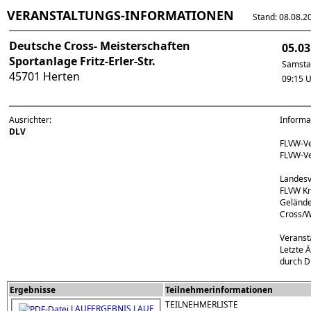
VERANSTALTUNGS-INFORMATIONEN
Stand: 08.08.202
Deutsche Cross- Meisterschaften
05.03
Sportanlage Fritz-Erler-Str.
Samsta
45701 Herten
09:15 
Ausrichter:
Informa
DLV
FLVW-V
FLVW-V
Landesv
FLVW Kr
Geländ
Cross/W
Veranst
Letzte 
durch D
Ergebnisse
Teilnehmerinformationen
TEILNEHMERLISTE
LAUFERGEBNIS LAUF