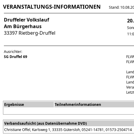
VERANSTALTUNGS-INFORMATIONEN
Stand: 10.08.202
Druffeler Volkslauf
20
Am Bürgerhaus
Son
33397 Rietberg-Druffel
11:
Ausrichter:
SG Druffel 69
FLV
FLV
Land
FLVW
Land
Vera
Letz
Ergebnisse
Teilnehmerinformationen
Verbandsaufsicht (aus Datenübernahme DVD)
Christiane Offel, Karlsweg 1, 33335 Gütersloh, 05241-14781, 01573-2504714