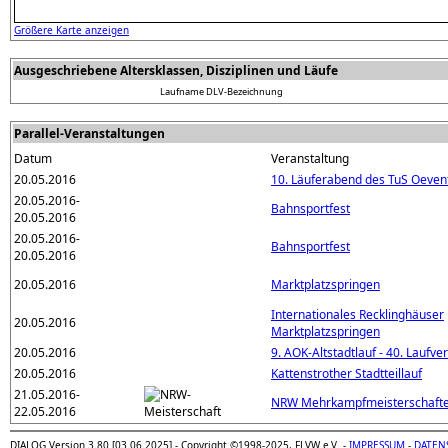
Größere Karte anzeigen
Ausgeschriebene Altersklassen, Disziplinen und Läufe
Laufname
DLV-Bezeichnung
Parallel-Veranstaltungen
Datum
Veranstaltung
20.05.2016
10. Läuferabend des TuS Oeven
20.05.2016-
Bahnsportfest
20.05.2016
20.05.2016-
Bahnsportfest
20.05.2016
20.05.2016
Marktplatzspringen
Internationales Recklinghäuser
20.05.2016
Marktplatzspringen
20.05.2016
9. AOK-Altstadtlauf - 40. Laufve
20.05.2016
Kattenstrother Stadtteillauf
21.05.2016-
NRW Mehrkampfmeisterschaft
22.05.2016
DIALOG Version 3.80 [03.06.2025] - Copyright ©1998-2025, FLVW e.V. -
IMPRESSUM
-
DATEN