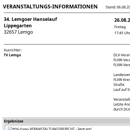
VERANSTALTUNGS-INFORMATIONEN
Stand: 06.08.202
34. Lemgoer Hanselauf
26.08.
Lippegarten
Freitag
32657 Lemgo
17:45 Uh
Ausrichter:
TV Lemgo
DLV-Vera
FLVW-Ver
FLVW-Ver
Landesver
FLVW Krei
Straße
Lauf auf 
Veranstal
Letzte Än
durch DLV
Ergebnisse
VERANSTALTUNGSBERICHT - liegt vor!