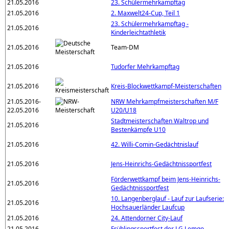
21.05.2016
23. Schülermehrkampftag
21.05.2016
2. Maxwelt24-Cup, Teil 1
23. Schülermehrkampftag -
21.05.2016
Kinderleichtathletik
21.05.2016
Team-DM
21.05.2016
Tudorfer Mehrkampftag
21.05.2016
Kreis-Blockwettkampf-Meisterschaften
21.05.2016-
NRW Mehrkampfmeisterschaften M/F
22.05.2016
U20/U18
Stadtmeisterschaften Waltrop und
21.05.2016
Bestenkämpfe U10
21.05.2016
42. Willi-Comin-Gedächtnislauf
21.05.2016
Jens-Heinrichs-Gedächtnissportfest
Förderwettkampf beim Jens-Heinrichs-
21.05.2016
Gedächtnissportfest
10. Langenberglauf - Lauf zur Laufserie:
21.05.2016
Hochsauerländer Laufcup
21.05.2016
24. Attendorner City-Lauf
21.05.2016
Frühlingssportfest der LG Lemgo