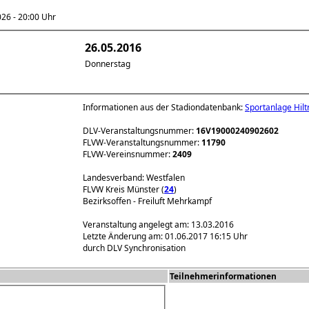
6 - 20:00 Uhr
26.05.2016
Donnerstag
Informationen aus der Stadiondatenbank:
Sportanlage Hil
DLV-Veranstaltungsnummer:
16V19000240902602
FLVW-Veranstaltungsnummer:
11790
FLVW-Vereinsnummer:
2409
Landesverband: Westfalen
FLVW Kreis Münster (
24
)
Bezirksoffen - Freiluft Mehrkampf
Veranstaltung angelegt am: 13.03.2016
Letzte Änderung am: 01.06.2017 16:15 Uhr
durch DLV Synchronisation
Teilnehmerinformationen