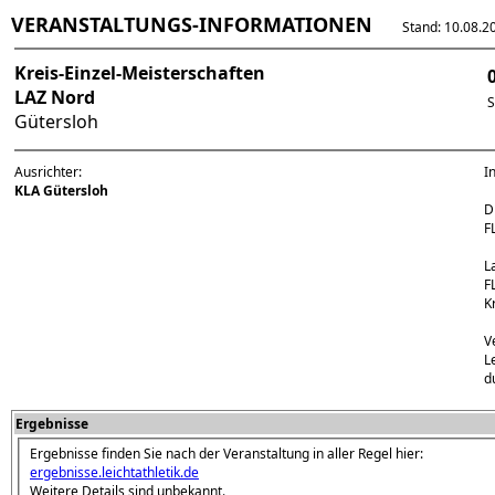
VERANSTALTUNGS-INFORMATIONEN
Stand: 10.08.202
Kreis-Einzel-Meisterschaften
LAZ Nord
S
Gütersloh
Ausrichter:
I
KLA Gütersloh
D
F
L
F
K
V
L
d
Ergebnisse
Ergebnisse finden Sie nach der Veranstaltung in aller Regel hier:
ergebnisse.leichtathletik.de
Weitere Details sind unbekannt.