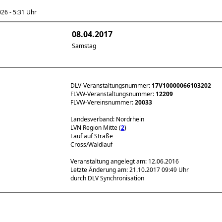
6 - 5:31 Uhr
08.04.2017
Samstag
DLV-Veranstaltungsnummer:
17V10000066103202
FLVW-Veranstaltungsnummer:
12209
FLVW-Vereinsnummer:
20033
Landesverband: Nordrhein
LVN Region Mitte (
2
)
Lauf auf Straße
Cross/Waldlauf
Veranstaltung angelegt am: 12.06.2016
Letzte Änderung am: 21.10.2017 09:49 Uhr
durch DLV Synchronisation