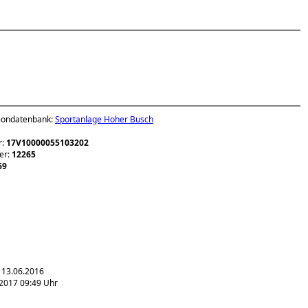
diondatenbank:
Sportanlage Hoher Busch
r:
17V10000055103202
er:
12265
69
 13.06.2016
.2017 09:49 Uhr