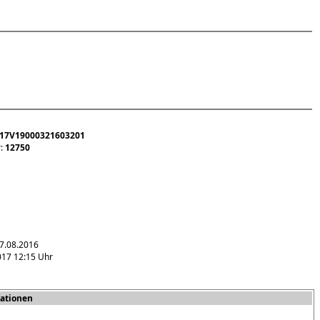
17V19000321603201
r:
12750
07.08.2016
017 12:15 Uhr
ationen