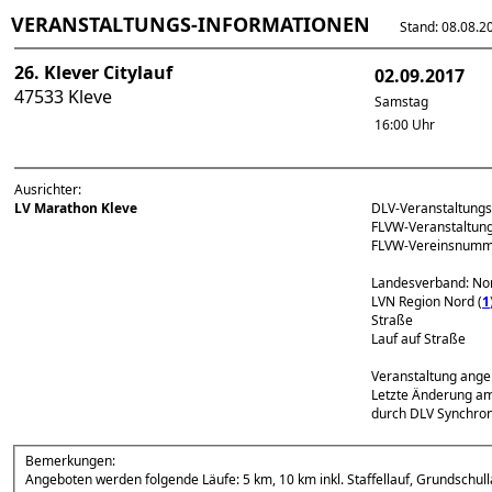
VERANSTALTUNGS-INFORMATIONEN
Stand: 08.08.202
26. Klever Citylauf
02.09.2017
47533 Kleve
Samstag
16:00 Uhr
Ausrichter:
LV Marathon Kleve
DLV-Veranstaltun
FLVW-Veranstaltu
FLVW-Vereinsnumm
Landesverband: No
LVN Region Nord (
1
Straße
Lauf auf Straße
Veranstaltung ange
Letzte Änderung am
durch DLV Synchron
Bemerkungen:
Angeboten werden folgende Läufe: 5 km, 10 km inkl. Staffellauf, Grundschull