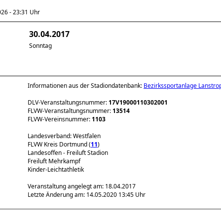
6 - 23:31 Uhr
30.04.2017
Sonntag
Informationen aus der Stadiondatenbank:
Bezirkssportanlage Lanstro
DLV-Veranstaltungsnummer:
17V19000110302001
FLVW-Veranstaltungsnummer:
13514
FLVW-Vereinsnummer:
1103
Landesverband: Westfalen
FLVW Kreis Dortmund (
11
)
Landesoffen - Freiluft Stadion
Freiluft Mehrkampf
Kinder-Leichtathletik
Veranstaltung angelegt am: 18.04.2017
Letzte Änderung am: 14.05.2020 13:45 Uhr