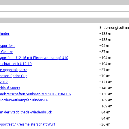
Entfernung(Luftlin
Kinder
~138km
~138km
sportfest
~94km
G Geseke
~87km
sportfest U12-16 mit Förderwettkampf U10
~104km
eichtathletik U12-10
~104km
ie Aggertalsperre
~37km
kassen-Sprint-Cup
~70km
 2017
~121km
rklauf Moers
~140km
eisterschaften Senioren/M/F/U20/U18/U16
~130km
 Förderwettkämpfen Kinder-LA
~169km
~169km
en der Stadt Rheda-Wiedenbrück
~84km
~84km
portfest / Kreismeisterschaft Wurf
~36km