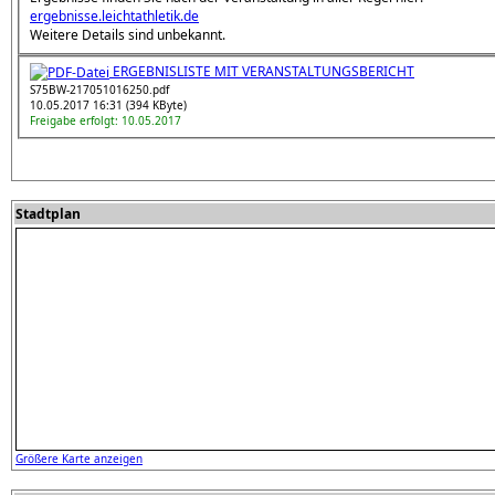
ergebnisse.leichtathletik.de
Weitere Details sind unbekannt.
ERGEBNISLISTE MIT VERANSTALTUNGSBERICHT
S75BW-217051016250.pdf
10.05.2017 16:31 (394 KByte)
Freigabe erfolgt: 10.05.2017
Stadtplan
Größere Karte anzeigen