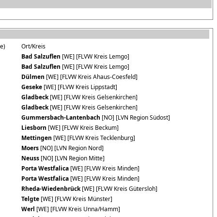
ie)
Ort/Kreis
Bad Salzuflen
[WE] [FLVW Kreis Lemgo]
Bad Salzuflen
[WE] [FLVW Kreis Lemgo]
Dülmen
[WE] [FLVW Kreis Ahaus-Coesfeld]
Geseke
[WE] [FLVW Kreis Lippstadt]
Gladbeck
[WE] [FLVW Kreis Gelsenkirchen]
Gladbeck
[WE] [FLVW Kreis Gelsenkirchen]
Gummersbach-Lantenbach
[NO] [LVN Region Südost]
Liesborn
[WE] [FLVW Kreis Beckum]
Mettingen
[WE] [FLVW Kreis Tecklenburg]
Moers
[NO] [LVN Region Nord]
Neuss
[NO] [LVN Region Mitte]
Porta Westfalica
[WE] [FLVW Kreis Minden]
Porta Westfalica
[WE] [FLVW Kreis Minden]
Rheda-Wiedenbrück
[WE] [FLVW Kreis Gütersloh]
Telgte
[WE] [FLVW Kreis Münster]
Werl
[WE] [FLVW Kreis Unna/Hamm]