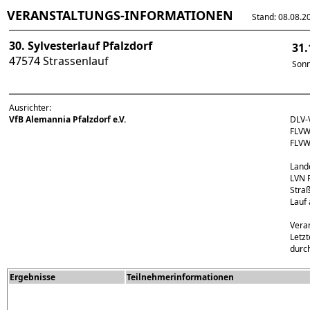
VERANSTALTUNGS-INFORMATIONEN
Stand: 08.08.202
30. Sylvesterlauf Pfalzdorf
31.
47574 Strassenlauf
Son
Ausrichter:
VfB Alemannia Pfalzdorf e.V.
DLV-
FLVW
FLVW
Land
LVN 
Stra
Lauf 
Vera
Letz
durc
Ergebnisse
Teilnehmerinformationen