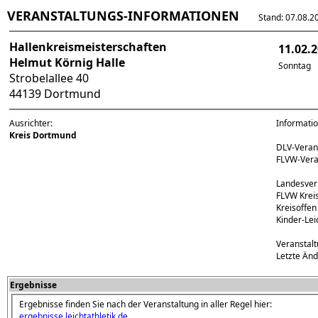
VERANSTALTUNGS-INFORMATIONEN
Stand: 07.08.202
Hallenkreismeisterschaften
11.02.
Helmut Körnig Halle
Sonntag
Strobelallee 40
44139 Dortmund
Ausrichter:
Informati
Kreis Dortmund
DLV-Vera
FLVW-Ver
Landesver
FLVW Krei
Kreisoffen 
Kinder-Lei
Veranstal
Letzte Än
Ergebnisse
Ergebnisse finden Sie nach der Veranstaltung in aller Regel hier:
ergebnisse.leichtathletik.de