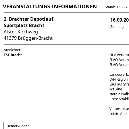
VERANSTALTUNGS-INFORMATIONEN
Stand: 07.08.202
2. Brachter Depotlauf
16.09.2
Sportplatz Bracht
Sonntag
Alster Kirchweg
41379 Brüggen-Bracht
Ausrichter:
TSF Bracht
DLV-Verans
FLVW-Veran
FLVW-Vere
Landesverb
LVN Region M
Lauf auf St
Walking
Nordic Walk
Cross/Waldl
Veranstaltu
Letzte Ände
Bemerkungen: