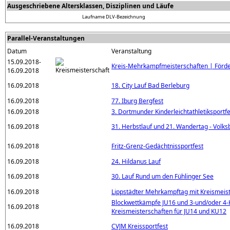
Ausgeschriebene Altersklassen, Disziplinen und Läufe
Laufname
DLV-Bezeichnung
Parallel-Veranstaltungen
Datum
Veranstaltung
15.09.2018-
Kreis-Mehrkampfmeisterschaften | Förd
16.09.2018
16.09.2018
18. City Lauf Bad Berleburg
16.09.2018
77. Iburg Bergfest
16.09.2018
3. Dortmunder Kinderleichtathletiksportfe
16.09.2018
31. Herbstlauf und 21. Wandertag - Volk
16.09.2018
Fritz-Grenz-Gedächtnissportfest
16.09.2018
24. Hildanus Lauf
16.09.2018
30. Lauf Rund um den Fühlinger See
16.09.2018
Lippstädter Mehrkampftag mit Kreismeist
Blockwettkämpfe JU16 und 3-und/oder 4
16.09.2018
Kreismeisterschaften für JU14 und KU12
16.09.2018
CVJM Kreissportfest