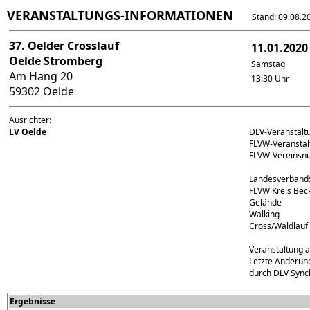
VERANSTALTUNGS-INFORMATIONEN
Stand: 09.08.202
37. Oelder Crosslauf
11.01.2020
Oelde Stromberg
Samstag
Am Hang 20
13:30 Uhr
59302 Oelde
Ausrichter:
LV Oelde
DLV-Veranstal
FLVW-Veransta
FLVW-Vereins
Landesverband:
FLVW Kreis Bec
Gelände
Walking
Cross/Waldlauf
Veranstaltung 
Letzte Änderun
durch DLV Sync
Ergebnisse