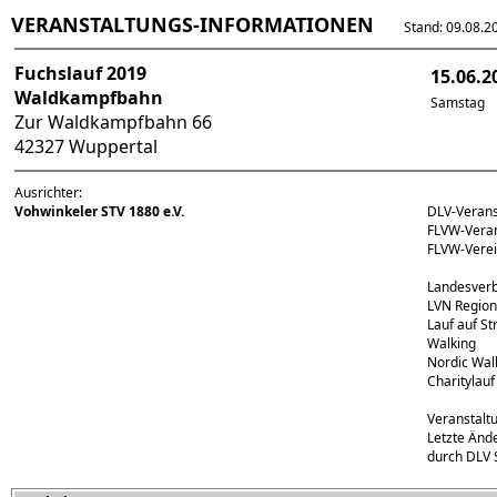
VERANSTALTUNGS-INFORMATIONEN
Stand: 09.08.202
Fuchslauf 2019
15.06.2
Waldkampfbahn
Samstag
Zur Waldkampfbahn 66
42327 Wuppertal
Ausrichter:
Vohwinkeler STV 1880 e.V.
DLV-Veran
FLVW-Vera
FLVW-Vere
Landesverb
LVN Region 
Lauf auf S
Walking
Nordic Wal
Charitylauf
Veranstalt
Letzte Änd
durch DLV 