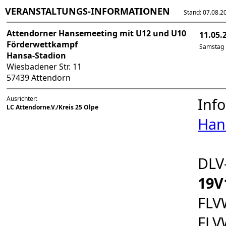
VERANSTALTUNGS-INFORMATIONEN
Stand: 07.08.202
Attendorner Hansemeeting mit U12 und U10
11.05.
Förderwettkampf
Samstag
Hansa-Stadion
Wiesbadener Str. 11
57439 Attendorn
Ausrichter:
Inf
LC Attendorne.V./Kreis 25 Olpe
Han
DLV
19V
FLV
FLV