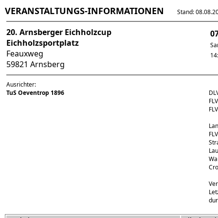
VERANSTALTUNGS-INFORMATIONEN
Stand: 08.08.202
20. Arnsberger Eichholzcup
0
Eichholzsportplatz
Sa
Feauxweg
14
59821 Arnsberg
Ausrichter:
TuS Oeventrop 1896
DL
FL
FL
Lan
FLV
Str
Lau
Wal
Cro
Ver
Let
dur