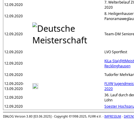
7. Welterbelauf 
12.09.2020
2020
8. Heiligenhauser
12.09.2020
Panoramaweglau
12.09.2020
Team-DM Seniore
12.09.2020
LVO Sportfest
KiLa-Sta(d)ttMeis
12.09.2020
Recklinghausen
12.09.2020
Tudorfer Mehrka
12.09.2020-
FLVW Jugendmeis
13.09.2020
2020
36. Lauf durch d
12.09.2020
Löhn
12.09.2020
Soester Hochspr
DIALOG Version 3.80 [03.06.2025] - Copyright ©1998-2025, FLVW e.V. -
IMPRESSUM
-
DATEN