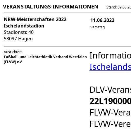
VERANSTALTUNGS-INFORMATIONEN
Stand: 09.08.202
NRW-Meisterschaften 2022
11.06.2022
Ischelandstadion
Samstag
Stadionstr. 40
58097 Hagen
Ausrichter:
Informati
Fußball- und Leichtathletik-Verband Westfalen
(FLVW) e.V.
Ischeland
DLV-Veran
22L19000
FLVW-Ver
FLVW-Ver