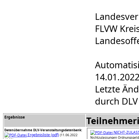
Landesver
FLVW Krei
Landesoffe
Automatisi
14.01.202
Letzte Än
durch DLV
Ergebnisse
Teilnehmer
Datenübernahme DLV-Veranstaltungsdatenbank:
NICHT-ZULAS
Ergebnisliste (pdf)
(11.06.2022
Nichtzulassungen Ordnungsgeld