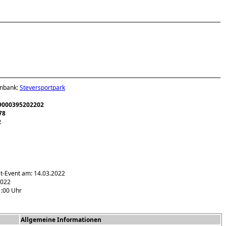
enbank:
Steversportpark
9000395202202
78
2
et-Event am: 14.03.2022
2022
1:00 Uhr
Allgemeine Informationen