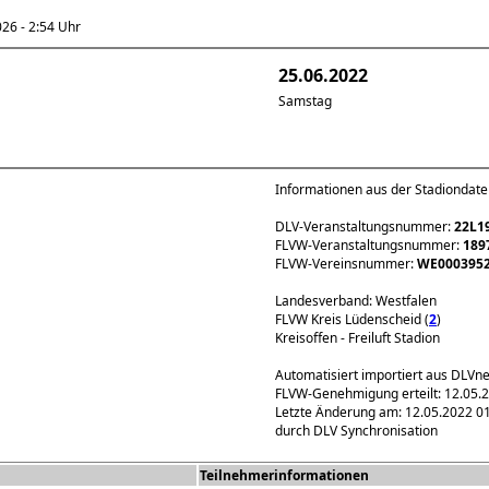
6 - 2:54 Uhr
25.06.2022
Samstag
Informationen aus der Stadiondat
DLV-Veranstaltungsnummer:
22L1
FLVW-Veranstaltungsnummer:
189
FLVW-Vereinsnummer:
WE000395
Landesverband: Westfalen
FLVW Kreis Lüdenscheid (
2
)
Kreisoffen - Freiluft Stadion
Automatisiert importiert aus DLVn
FLVW-Genehmigung erteilt: 12.05.
Letzte Änderung am: 12.05.2022 0
durch DLV Synchronisation
Teilnehmerinformationen