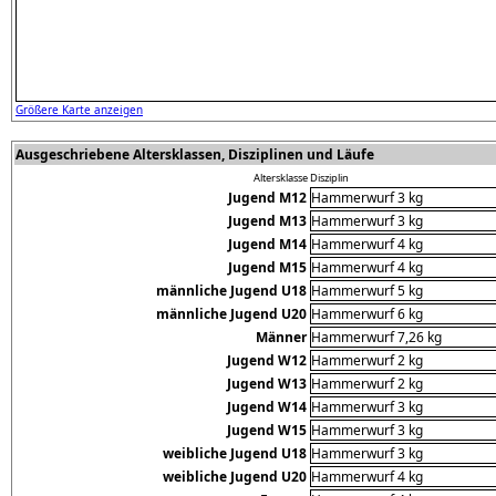
Größere Karte anzeigen
Ausgeschriebene Altersklassen, Disziplinen und Läufe
Altersklasse
Disziplin
Jugend M12
Hammerwurf 3 kg
Jugend M13
Hammerwurf 3 kg
Jugend M14
Hammerwurf 4 kg
Jugend M15
Hammerwurf 4 kg
männliche Jugend U18
Hammerwurf 5 kg
männliche Jugend U20
Hammerwurf 6 kg
Männer
Hammerwurf 7,26 kg
Jugend W12
Hammerwurf 2 kg
Jugend W13
Hammerwurf 2 kg
Jugend W14
Hammerwurf 3 kg
Jugend W15
Hammerwurf 3 kg
weibliche Jugend U18
Hammerwurf 3 kg
weibliche Jugend U20
Hammerwurf 4 kg