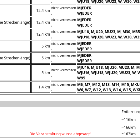
,
WJU18, WJU20, WU23, W, W30, W35
MJEDER
nicht vermessen
12.4 km
,
WJEDER
MJEDER
nicht vermessen
he Streckenlänge)
12.4 km
,
WJEDER
MJU18, MJU20, MU23, M, M30, M35
nicht vermessen
12.4 km
,
WJU18, WJU20, WU23, W, W30, W35
MJEDER
nicht vermessen
5 km
,
WJEDER
MJEDER
nicht vermessen
he Streckenlänge)
5 km
,
WJEDER
MJU16, MJU18, MJU20, MU23, M, M
nicht vermessen
5 km
WJU16, WJU18, WJU20, WU23, W, W
,
W95
M6, M7, M12, M13, M14, M15, MK
nicht vermessen
1.4 km
,
W6, W7, W12, W13, W14, W15, W
Entfernung
~116km
~166km
Die Veranstaltung wurde abgesagt!
~163km