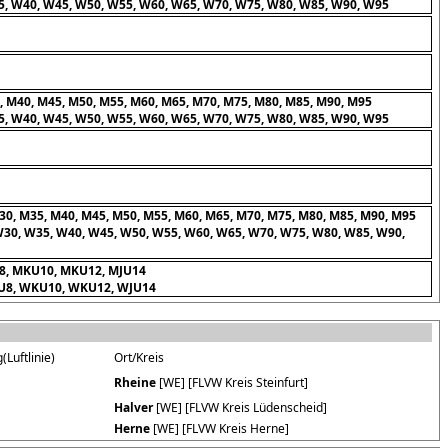
, W40, W45, W50, W55, W60, W65, W70, W75, W80, W85, W90, W95
, M40, M45, M50, M55, M60, M65, M70, M75, M80, M85, M90, M95
, W40, W45, W50, W55, W60, W65, W70, W75, W80, W85, W90, W95
30, M35, M40, M45, M50, M55, M60, M65, M70, M75, M80, M85, M90, M95
30, W35, W40, W45, W50, W55, W60, W65, W70, W75, W80, W85, W90,
U8, MKU10, MKU12, MJU14
KU8, WKU10, WKU12, WJU14
(Luftlinie)
Ort/Kreis
Rheine
[WE] [FLVW Kreis Steinfurt]
Halver
[WE] [FLVW Kreis Lüdenscheid]
Herne
[WE] [FLVW Kreis Herne]