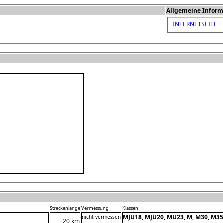
Allgemeine Inform
INTERNETSEITE
Streckenlänge
Vermessung
Klassen
MJU18, MJU20, MU23, M, M30, M35
nicht vermessen
20 km