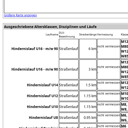
Größere Karte anzeigen
Ausgeschriebene Altersklassen, Disziplinen und Läufe
DLV-
Laufname
Streckenlänge
Vermessung
Klass
Bezeichnung
M12
M80
nicht vermessen
Hindernislauf U16 - m/w 90
Straßenlauf
6 km
,
W12
W85
M12
M80
nicht vermessen
Hindernislauf U16 - m/w 90
Straßenlauf
3 km
,
W12
W85
M12
nicht vermessen
Hindernislauf U14
Straßenlauf
1.5 km
,
W12
M10
nicht vermessen
Hindernislauf U12
Straßenlauf
1.15 km
,
W10
M8,
nicht vermessen
Hindernislauf U10
Straßenlauf
1.15 km
,
W8,
M6,
nicht vermessen
Hindernislauf U8
Straßenlauf
0.95 km
,
W6,
M6
nicht vermessen