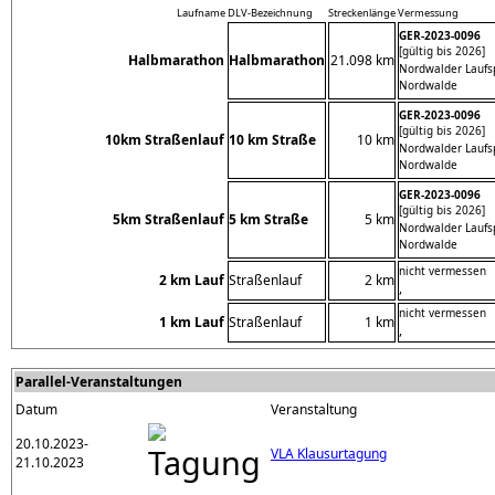
Laufname
DLV-Bezeichnung
Streckenlänge
Vermessung
GER-2023-0096
[gültig bis 2026]
Halbmarathon
Halbmarathon
21.098 km
Nordwalder Laufs
Nordwalde
GER-2023-0096
[gültig bis 2026]
10km Straßenlauf
10 km Straße
10 km
Nordwalder Laufs
Nordwalde
GER-2023-0096
[gültig bis 2026]
5km Straßenlauf
5 km Straße
5 km
Nordwalder Laufs
Nordwalde
nicht vermessen
2 km Lauf
Straßenlauf
2 km
,
nicht vermessen
1 km Lauf
Straßenlauf
1 km
,
Parallel-Veranstaltungen
Datum
Veranstaltung
20.10.2023-
VLA Klausurtagung
21.10.2023