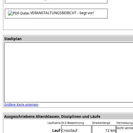
VERANSTALTUNGSBERICHT - liegt vor!
Stadtplan
Größere Karte anzeigen
Ausgeschriebene Altersklassen, Disziplinen und Läufe
Laufname
DLV-Bezeichnung
Streckenlänge
Vermessung
nicht verm
Lauf
Crosslauf
12 km
,