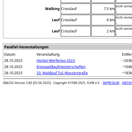
nicht verm
Walking
Crosslauf
7.5 km
,
nicht verm
Lauf
Crosslauf
6 km
,
nicht verm
Lauf
Crosslauf
2 km
,
Parallel-Veranstaltungen
Datum
Veranstaltung
Entfer
28.10.2023
Herbst-Werfertag 2023
~203
28.10.2023
Kreiswaldlaufmeisterschaften
~104
28.10.2023
33. Waldlauf TuS Wasserstraße
~183
DIALOG Version 3.80 [03.06.2025] - Copyright ©1998-2025, FLVW e.V. -
IMPRESSUM
-
DATEN