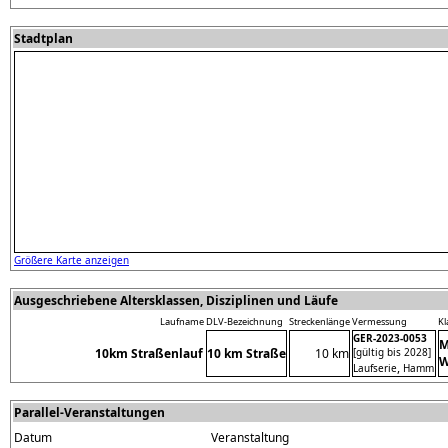
Stadtplan
Größere Karte anzeigen
Ausgeschriebene Altersklassen, Disziplinen und Läufe
Laufname
DLV-Bezeichnung
Streckenlänge
Vermessung
Kl
GER-2023-0053
M
10km Straßenlauf
10 km Straße
10 km
[gültig bis 2028]
W
,
Laufserie
Hamm
Parallel-Veranstaltungen
Datum
Veranstaltung