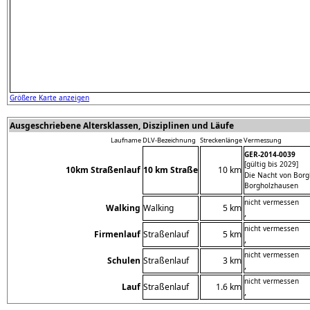
Größere Karte anzeigen
Ausgeschriebene Altersklassen, Disziplinen und Läufe
Laufname
DLV-Bezeichnung
Streckenlänge
Vermessung
GER-2014-0039
[gültig bis 2029]
10km Straßenlauf
10 km Straße
10 km
Die Nacht von Bor
Borgholzhausen
nicht vermessen
Walking
Walking
5 km
,
nicht vermessen
Firmenlauf
Straßenlauf
5 km
,
nicht vermessen
Schulen
Straßenlauf
3 km
,
nicht vermessen
Lauf
Straßenlauf
1.6 km
,