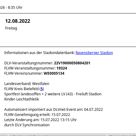
6 - 8:35 Uhr
12.08.2022
Freitag
Informationen aus der Stadiondatenbank:
Ravensberger Stadion
DLV-Veranstaltungsnummer:
22V19000050804201
FLVW-Veranstaltungsnummer:
19324
FLVW-Vereinsnummer:
WE0005134
Landesverband: Westfalen
FLVW Kreis Bielefeld (
5
)
Sportfest landesoffen + 2 weitere LV (43) - Freiluft Stadion
Kinder-Leichtathletik
Automatisiert importiert aus DLVnet-Event am: 04.07.2022
FLVW-Genehmigung erteilt: 15.07.2022
Letzte Änderung am: 15.07.2022 13:15 Uhr
durch DLV Synchronisation