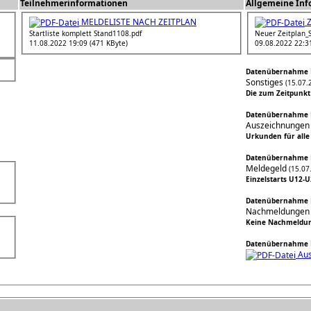
Teilnehmerinformationen
Allgemeine Inf
MELDELISTE NACH ZEITPLAN
Z
Startliste komplett Stand1108.pdf
Neuer Zeitplan_
11.08.2022 19:09 (471 KByte)
09.08.2022 22:31
Datenübernahme D
Sonstiges
(15.07.
Die zum Zeitpunkt
Datenübernahme D
Auszeichnungen
Urkunden für alle
Datenübernahme D
Meldegeld
(15.07
Einzelstarts U12-U
Datenübernahme D
Nachmeldungen
Keine Nachmeldun
Datenübernahme D
Aus