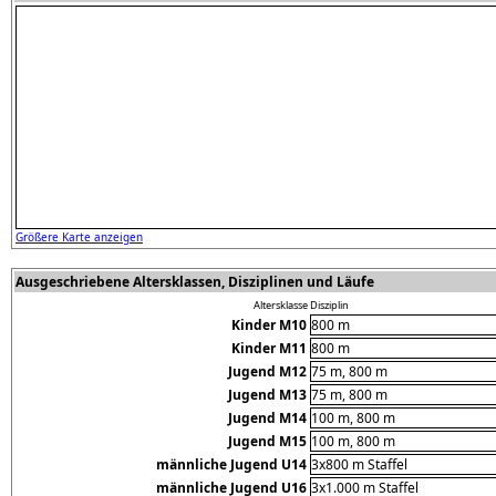
Größere Karte anzeigen
Ausgeschriebene Altersklassen, Disziplinen und Läufe
Altersklasse
Disziplin
Kinder M10
800 m
Kinder M11
800 m
Jugend M12
75 m, 800 m
Jugend M13
75 m, 800 m
Jugend M14
100 m, 800 m
Jugend M15
100 m, 800 m
männliche Jugend U14
3x800 m Staffel
männliche Jugend U16
3x1.000 m Staffel