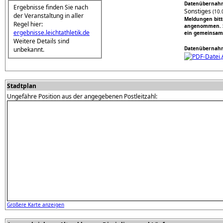
Datenübernahm
Ergebnisse finden Sie nach
Sonstiges
(10.
der Veranstaltung in aller
Meldungen bitt
Regel hier:
angenommen. So
ergebnisse.leichtathletik.de
ein gemeinsame
Weitere Details sind
Datenübernahm
unbekannt.
Stadtplan
Ungefähre Position aus der angegebenen Postleitzahl:
Größere Karte anzeigen