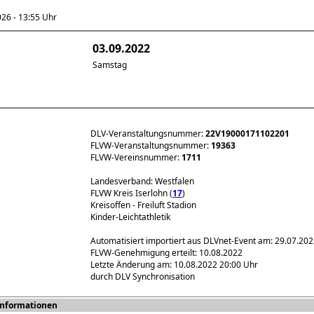
6 - 13:55 Uhr
03.09.2022
Samstag
DLV-Veranstaltungsnummer:
22V19000171102201
FLVW-Veranstaltungsnummer:
19363
FLVW-Vereinsnummer:
1711
Landesverband: Westfalen
FLVW Kreis Iserlohn (
17
)
Kreisoffen - Freiluft Stadion
Kinder-Leichtathletik
Automatisiert importiert aus DLVnet-Event am: 29.07.20
FLVW-Genehmigung erteilt: 10.08.2022
Letzte Änderung am: 10.08.2022 20:00 Uhr
durch DLV Synchronisation
Informationen