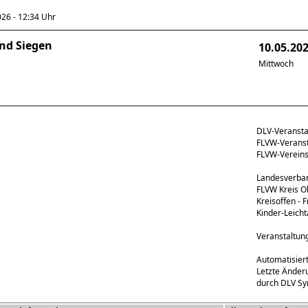
6 - 12:34 Uhr
und Siegen
10.05.20
Mittwoch
DLV-Veranst
FLVW-Verans
FLVW-Verei
Landesverban
FLVW Kreis Ol
Kreisoffen - F
Kinder-Leicht
Veranstaltun
Automatisier
Letzte Änder
durch DLV Sy