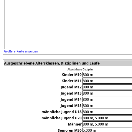
Größere Karte anzeigen
Ausgeschriebene Altersklassen, Disziplinen und Läufe
Altersklasse
Disziplin
Kinder M10
800 m
Kinder M11
800 m
Jugend M12
800 m
Jugend M13
800 m
Jugend M14
800 m
Jugend M15
800 m
männliche Jugend U18
800 m
männliche Jugend U20
800 m, 5.000 m
Männer
800 m, 5.000 m
Senioren M30
5.000 m