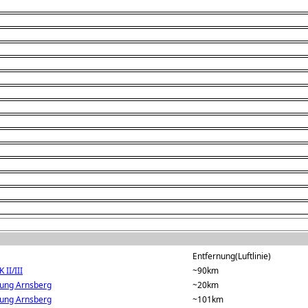
Entfernung(Luftlinie)
II/III
~90km
rung Arnsberg
~20km
rung Arnsberg
~101km