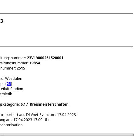
23
altungsnummer:
23V19000251520001
taltungsnummer:
19854
nsnummer:
2515
d: Westfalen
pe (
25
)
reiluft Stadion
athletik
gskategorie:
6.1.1 Kreismeisterschaften
t importiert aus DLVnet-Event am: 17.04.2023
ung am: 17.04.2023 17:00 Uhr
nchronisation