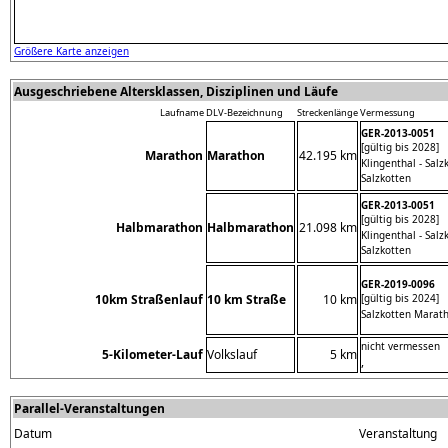
Größere Karte anzeigen
Ausgeschriebene Altersklassen, Disziplinen und Läufe
Laufname
DLV-Bezeichnung
Streckenlänge
Vermessung
GER-2013-0051
[gültig bis 2028]
Marathon
Marathon
42.195 km
Klingenthal - Sal
Salzkotten
GER-2013-0051
[gültig bis 2028]
Halbmarathon
Halbmarathon
21.098 km
Klingenthal - Sal
Salzkotten
GER-2019-0096
10km Straßenlauf
10 km Straße
10 km
[gültig bis 2024]
Salzkotten Marat
nicht vermessen
5-Kilometer-Lauf
Volkslauf
5 km
,
Parallel-Veranstaltungen
Datum
Veranstaltung