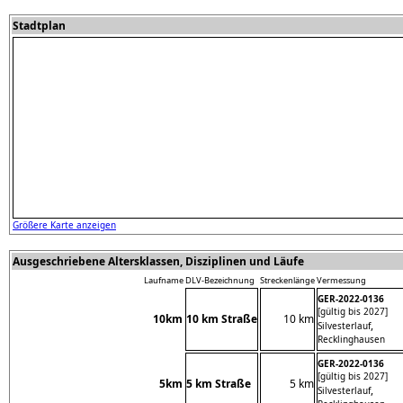
Stadtplan
Größere Karte anzeigen
Ausgeschriebene Altersklassen, Disziplinen und Läufe
Laufname
DLV-Bezeichnung
Streckenlänge
Vermessung
GER-2022-0136
[gültig bis 2027]
10km
10 km Straße
10 km
,
Silvesterlauf
Recklinghausen
GER-2022-0136
[gültig bis 2027]
5km
5 km Straße
5 km
,
Silvesterlauf