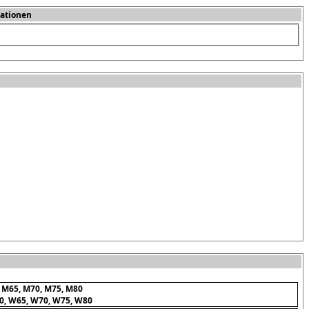
ationen
 M65, M70, M75, M80
0, W65, W70, W75, W80