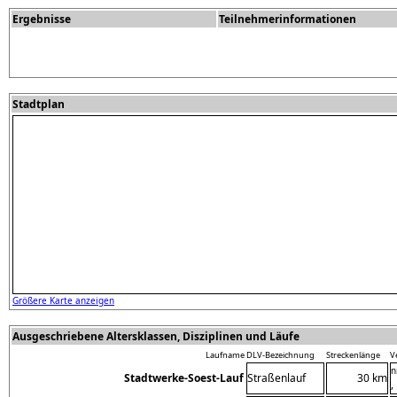
Ergebnisse
Teilnehmerinformationen
Stadtplan
Größere Karte anzeigen
Ausgeschriebene Altersklassen, Disziplinen und Läufe
Laufname
DLV-Bezeichnung
Streckenlänge
V
n
Stadtwerke-Soest-Lauf
Straßenlauf
30 km
,