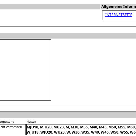
Allgemeine Inform
INTERNETSEITE
ermessung
Klassen
MJU18, MJU20, MU23, M, M30, M35, M40, M45, M50, M55, M60,
icht vermessen
WJU18, WJU20, WU23, W, W30, W35, W40, W45, W50, W55, W6