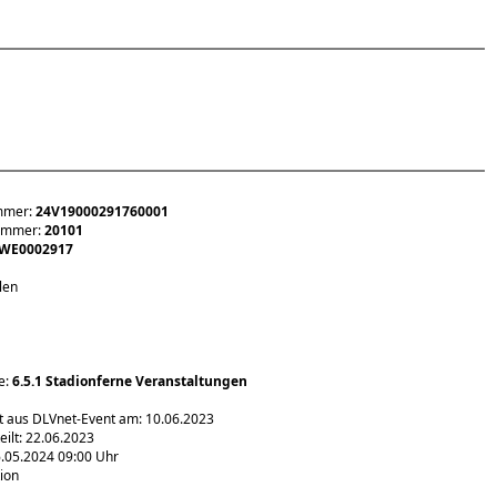
mmer:
24V19000291760001
nummer:
20101
WE0002917
len
e:
6.5.1 Stadionferne Veranstaltungen
rt aus DLVnet-Event am: 10.06.2023
ilt: 22.06.2023
.05.2024 09:00 Uhr
ion