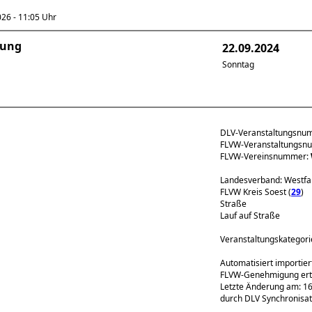
6 - 11:05 Uhr
rung
22.09.2024
Sonntag
DLV-Veranstaltungsnu
FLVW-Veranstaltungs
FLVW-Vereinsnummer:
Landesverband: Westfa
FLVW Kreis Soest (
29
)
Straße
Lauf auf Straße
Veranstaltungskategori
Automatisiert importie
FLVW-Genehmigung erte
Letzte Änderung am: 16
durch DLV Synchronisat