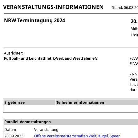
VERANSTALTUNGS-INFORMATIONEN
Stand: 06.08.202
NRW Termintagung 2024
20
Mit
18:
Ausrichter:
Fußball- und Leichtathletik-Verband Westfalen e.V.
FLVW
FLV
- NN
Vera
Letz
durc
Ergebnisse
Teilnehmerinformationen
Parallel-Veranstaltungen
Datum
Veranstaltung
20.09.2023
Offene Vereinsmeisterschaften Weit, Kugel, Speer