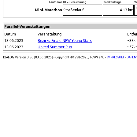
Laufname
DLV-Bezeichnung
Streckenlänge
V
n
Mini-Marathon
Straßenlauf
4.13 km
,
Parallel-Veranstaltungen
Datum
Veranstaltung
Entfe
13.06.2023
Bezirks-Finale NRW Young Stars
~38k
13.06.2023
United Summer Run
~57k
DIALOG Version 3.80 [03.06.2025] - Copyright ©1998-2025, FLVW e.V. -
IMPRESSUM
-
DATEN