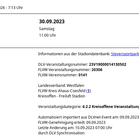
6 - 7:13 Uhr
30.09.2023
Samstag
11:00 Uhr
Informationen aus der Stadiondatenbank:
Steversportpark
DLV-Veranstaltungsnummer:
23V19000014130502
FLVW-Veranstaltungsnummer:
20306
FLVW-Vereinsnummer:
0141
Landesverband: Westfalen
FLVW Kreis Ahaus-Coesfeld (
1
)
Kreisoffen - Freiluft Stadion
Veranstaltungskategorie:
6.2.2 Kreisoffene Veranstaltu
Automatisiert importiert aus DLVnet-Event am: 09.09.2023
FLVW-Genehmigung erteilt: 09.09.2023
Letzte Änderung am: 10.09.2023 07:00 Uhr
durch DLV Synchronisation