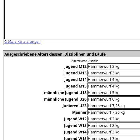
Größere Karte anzeigen
Ausgeschriebene Altersklassen, Disziplinen und Läufe
Altersklasse
Disziplin
Jugend M12
Hammerwurf 3 kg
Jugend M13
Hammerwurf 3 kg
Jugend M14
Hammerwurf 4 kg
Jugend M15
Hammerwurf 4 kg
männliche Jugend U18
Hammerwurf 5 kg
männliche Jugend U20
Hammerwurf 6 kg
Junioren U23
Hammerwurf 7,26 kg
Männer
Hammerwurf 7,26 kg
Jugend W12
Hammerwurf 2 kg
Jugend W13
Hammerwurf 2 kg
Jugend W14
Hammerwurf 3 kg
Jugend W15
Hammerwurf 3 kg