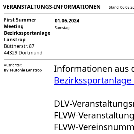
VERANSTALTUNGS-INFORMATIONEN
Stand: 06.08.202
First Summer
01.06.2024
Meeting
Samstag
Bezirkssportanlage
Lanstrop
Büttnerstr. 87
44329 Dortmund
Ausrichter:
Informationen aus 
BV Teutonia Lanstrop
Bezirkssportanlage
DLV-Veranstaltun
FLVW-Veranstaltu
FLVW-Vereinsnumm