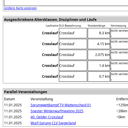
Größere Karte anzeigen
Ausgeschriebene Altersklassen, Disziplinen und Läufe
Laufname
DLV-Bezeichnung
Streckenlänge
Vermessung
nicht verme
Crosslauf
Crosslauf
8.3 km
,
nicht verme
Crosslauf
Crosslauf
4.15 km
,
nicht verme
Crosslauf
Crosslauf
2.075 km
,
nicht verme
Crosslauf
Crosslauf
1.4 km
,
nicht verme
Crosslauf
Crosslauf
0.7 km
,
Parallel-Veranstaltungen
Datum
Veranstaltung
Entfern
11.01.2025
Sprungwettkampf TV Wattenscheid 01
~125k
11.01.2025
Soester Winterwurfmeeting 2025
~28km
11.01.2025
40. Oelder Crosslauf
~0km
11.01.2025
Wurf-Sprung CLV Siegerland