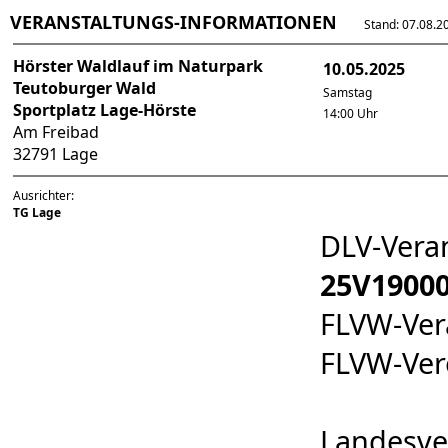
VERANSTALTUNGS-INFORMATIONEN
Stand: 07.08.202
Hörster Waldlauf im Naturpark
10.05.2025
Teutoburger Wald
Samstag
Sportplatz Lage-Hörste
14:00 Uhr
Am Freibad
32791 Lage
Ausrichter:
TG Lage
DLV-Vera
25V1900
FLVW-Ve
FLVW-Ve
Landesve