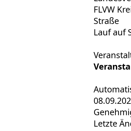
FLVW Kre
Straße
Lauf auf 
Veransta
Veransta
Automatis
08.09.20
Genehmig
Letzte Ä