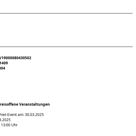
V19000080430502
1409
804
Kreisoffene Veranstaltungen
Vnet-Event am: 30.03.2025
3.2025
 13:00 Uhr