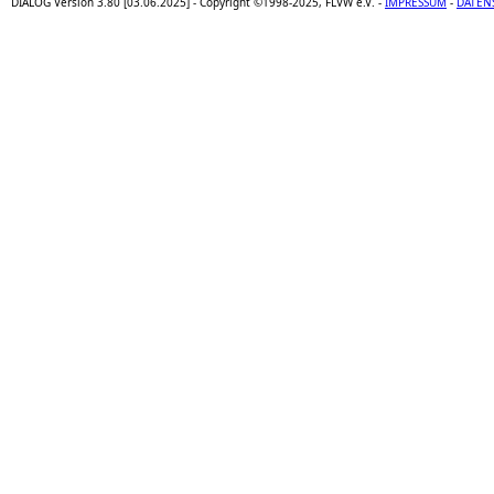
DIALOG Version 3.80 [03.06.2025] - Copyright ©1998-2025, FLVW e.V. -
IMPRESSUM
-
DATEN