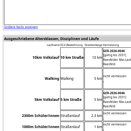
Größere Karte anzeigen
Ausgeschriebene Altersklassen, Disziplinen und Läufe
Laufname
DLV-Bezeichnung
Streckenlänge
Vermessung
GER-2026-0046
[gültig bis 2031]
10km Volkslauf
10 km Straße
10 km
Raesfelder Mai-Lauf
Raesfeld
nicht vermessen
Walking
Walking
5 km
,
GER-2026-0046
[gültig bis 2031]
5km Volkslauf
5 km Straße
5 km
Raesfelder Mai-Lauf
Raesfeld
nicht vermessen
2300m Schüler/innen
Straßenlauf
2.3 km
,
nicht vermessen
1000m Schüler/innen
Straßenlauf
1 km
,