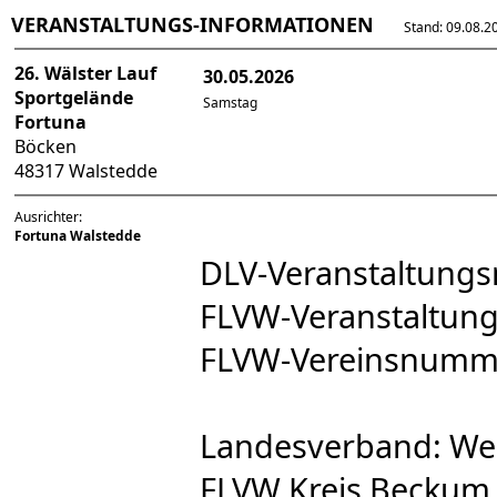
VERANSTALTUNGS-INFORMATIONEN
Stand: 09.08.202
26. Wälster Lauf
30.05.2026
Sportgelände
Samstag
Fortuna
Böcken
48317 Walstedde
Ausrichter:
Fortuna Walstedde
DLV-Veranstaltun
FLVW-Veranstaltu
FLVW-Vereinsnumm
Landesverband: We
FLVW Kreis Beckum 